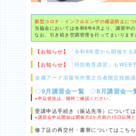
新型コロナ・インフルエンザの感染防止につ
当協会においては令和6年4月より、講習中
なお、引き続き空調管理を行ってまいります
【お知らせ】
『令和8年度から開催する
【お知らせ】
『特別教育講習』もWEB
金属アーク溶接等作業主任者限定技能講
◇
9月講習会一覧
◇
8月講習会一
※申込状況は、随時ご確認ください。
受講申込手続き（振込先等）については
※講習会申込開始は開催月2か月前の15日以降
修了証の再交付・書替についてはこちら