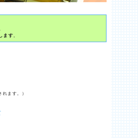
。
します
。
されます。）
て